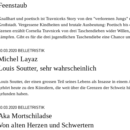
Feenstaub
Knallhart und poetisch ist Travniceks Story von den "verlorenen Jungs"
Großstadt. Vergessene Kindheiten und brutale Ausbeutung: Poetisch bis d
Szenen erzählt Cornelia Travnicek von drei Taschendieben wider Willen,
kämpfen. Gibt es für die drei jugendlichen Taschendiebe eine Chance u
10.03.2020 BELLETRISTIK
Michel Layaz
Louis Soutter, sehr wahrscheinlich
Louis Soutter, der einen grossen Teil seines Lebens als Insasse in einem
gehört heute zu den Künstlern, die weit über die Grenzen der Schweiz 
gefunden haben.
10.03.2020 BELLETRISTIK
Aka Mortschiladse
Von alten Herzen und Schwertern