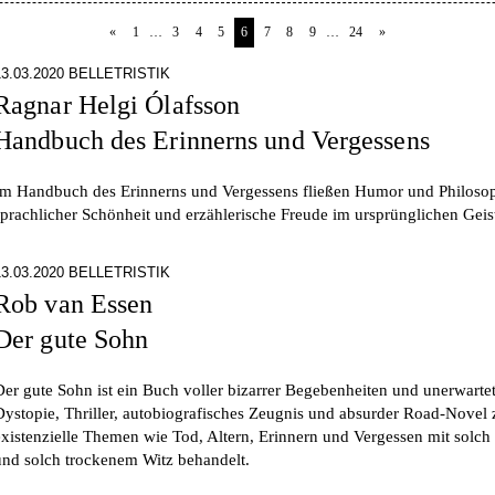
«
1
…
3
4
5
6
7
8
9
…
24
»
13.03.2020 BELLETRISTIK
Ragnar Helgi Ólafsson
Handbuch des Erinnerns und Vergessens
Im Handbuch des Erinnerns und Vergessens fließen Humor und Philoso
sprachlicher Schönheit und erzählerische Freude im ursprünglichen Gei
13.03.2020 BELLETRISTIK
Rob van Essen
Der gute Sohn
Der gute Sohn ist ein Buch voller bizarrer Begebenheiten und unerwarte
Dystopie, Thriller, autobiografisches Zeugnis und absurder Road-Novel
existenzielle Themen wie Tod, Altern, Erinnern und Vergessen mit solch 
und solch trockenem Witz behandelt.