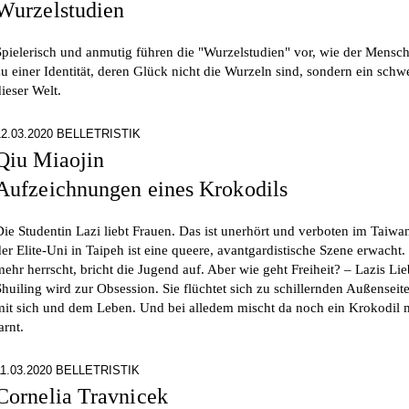
Wurzelstudien
Spielerisch und anmutig führen die "Wurzelstudien" vor, wie der Mensch
zu einer Identität, deren Glück nicht die Wurzeln sind, sondern ein sch
dieser Welt.
12.03.2020 BELLETRISTIK
Qiu Miaojin
Aufzeichnungen eines Krokodils
Die Studentin Lazi liebt Frauen. Das ist unerhört und verboten im Taiw
der Elite-Uni in Taipeh ist eine queere, avantgardistische Szene erwacht
mehr herrscht, bricht die Jugend auf. Aber wie geht Freiheit? – Lazis Lie
Shuiling wird zur Obsession. Sie flüchtet sich zu schillernden Außensei
mit sich und dem Leben. Und bei alledem mischt da noch ein Krokodil m
arnt.
11.03.2020 BELLETRISTIK
Cornelia Travnicek