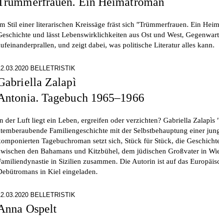
Trümmerfrauen. Ein Heimatroman
Im Stil einer literarischen Kreissäge fräst sich "Trümmerfrauen. Ein He
Geschichte und lässt Lebenswirklichkeiten aus Ost und West, Gegenwar
aufeinanderprallen, und zeigt dabei, was politische Literatur alles kann.
12.03.2020 BELLETRISTIK
Gabriella Zalapì
Antonia. Tagebuch 1965–1966
In der Luft liegt ein Leben, ergreifen oder verzichten? Gabriella Zalapìs
atemberaubende Familiengeschichte mit der Selbstbehauptung einer jung
komponierten Tagebuchroman setzt sich, Stück für Stück, die Geschichte
zwischen den Bahamans und Kitzbühel, dem jüdischen Großvater in Wie
Familiendynastie in Sizilien zusammen. Die Autorin ist auf das Europäis
Debütromans in Kiel eingeladen.
12.03.2020 BELLETRISTIK
Anna Ospelt