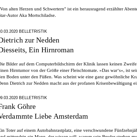
"Von alten Herzen und Schwertern" ist ein herausragend erzählter Abe
Star-Autor Aka Mortschiladse.
10.03.2020 BELLETRISTIK
Dietrich zur Nedden
Diesseits, Ein Hirnroman
Die Bilder auf dem Computerbildschirm der Klinik lassen keinen Zweife
einen Hirntumor von der Größe einer Fleischtomate. »Das war‘s«, ist sein
den Boden unter den Füßen. Was scheint wie eine ganz gewöhnliche Kra
Denn Dietrich zur Nedden macht aus der profanen Krisenbewältigung ein
09.03.2020 BELLETRISTIK
Frank Göhre
Verdammte Liebe Amsterdam
Ein Toter auf einem Autobahnrastplatz, eine verschwundene Fünfzehnjähr
und mittendrin ein Mann, der wissen will, warum sein Bruder sterben mu