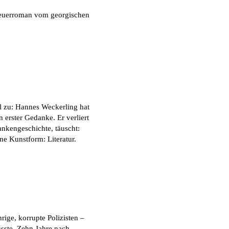
nteuerroman vom georgischen
l zu: Hannes Weckerling hat
 erster Gedanke. Er verliert
nkengeschichte, täuscht:
e Kunstform: Literatur.
ige, korrupte Polizisten –
sste. Zehn Jahre nach