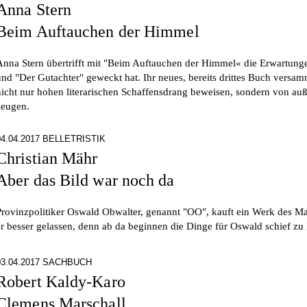
Anna Stern
Beim Auftauchen der Himmel
Anna Stern übertrifft mit "Beim Auftauchen der Himmel« die Erwartungen,
und "Der Gutachter" geweckt hat. Ihr neues, bereits drittes Buch versa
nicht nur hohen literarischen Schaffensdrang beweisen, sondern von a
zeugen.
04.04.2017 BELLETRISTIK
Christian Mähr
Aber das Bild war noch da
Provinzpolitiker Oswald Obwalter, genannt "OO", kauft ein Werk des Ma
er besser gelassen, denn ab da beginnen die Dinge für Oswald schief zu 
03.04.2017 SACHBUCH
Robert Kaldy-Karo
Clemens Marschall