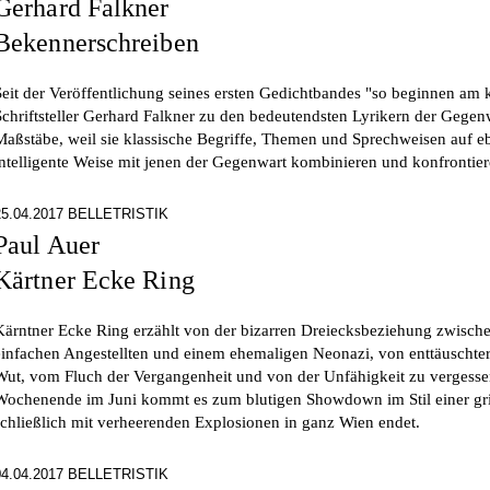
Gerhard Falkner
Bekennerschreiben
Seit der Veröffentlichung seines ersten Gedichtbandes "so beginnen am k
Schriftsteller Gerhard Falkner zu den bedeutendsten Lyrikern der Gegen
Maßstäbe, weil sie klassische Begriffe, Themen und Sprechweisen auf eb
intelligente Weise mit jenen der Gegenwart kombinieren und konfrontier
25.04.2017 BELLETRISTIK
Paul Auer
Kärtner Ecke Ring
Kärntner Ecke Ring erzählt von der bizarren Dreiecksbeziehung zwisch
einfachen Angestellten und einem ehemaligen Neonazi, von enttäuschter
Wut, vom Fluch der Vergangenheit und von der Unfähigkeit zu vergesse
Wochenende im Juni kommt es zum blutigen Showdown im Stil einer gri
schließlich mit verheerenden Explosionen in ganz Wien endet.
04.04.2017 BELLETRISTIK