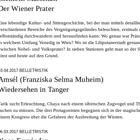
Der Wiener Prater
Eine lebendige Kultur- und Sittengeschichte, bei der man mittels detaillie
verschiedenen Bereiche des Vergnügungsgeländes beleuchten, erstmals d
selbstständig durchwandern und herausfinden kann: Wo genau war Prä
in welchem Umfang Venedig in Wien? Wo ist die Liliputanerstadt gesta
zwischen Nobel- und Volksprater? In sieben Stationen geht man so der S
einst und heute auf den Grund.
03.04.2017 BELLETRISTIK
Amsél (Franziska Selma Muheim)
Wiedersehen in Tanger
Tarik sucht Erleuchtung, Chaya nach einem sibirischen Zugvogel und T
suchen zu müssen. Die drei Protagonisten begegnen sich in der magisch
einem Kongress über die Gefahren der Ausbreitung der Wüsten.
06.03.2017 BELLETRISTIK