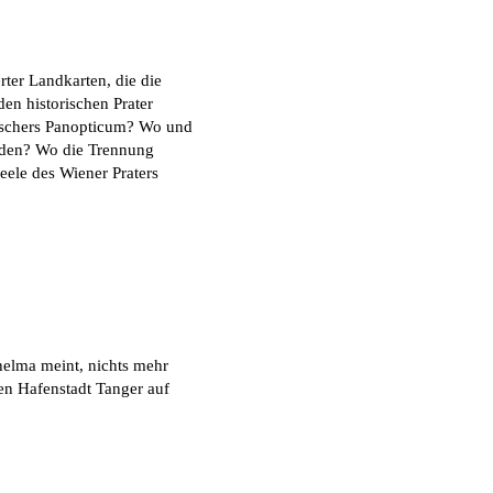
rter Landkarten, die die
en historischen Prater
uschers Panopticum? Wo und
nden? Wo die Trennung
eele des Wiener Praters
helma meint, nichts mehr
en Hafenstadt Tanger auf