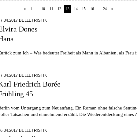
«
1
…
10
11
12
13
14
15
16
…
24
»
27.04.2017 BELLETRISTIK
Elvira Dones
Hana
Zurück zum Ich – Was bedeutet Freiheit als Mann in Albanien, als Frau 
27.04.2017 BELLETRISTIK
Karl Friedrich Borée
Frühling 45
Berlin vom Untergang zum Neuanfang. Ein Roman ohne falsche Sentiment
voller Tatsachen und einnehmend erzählt. Die Wiederentdeckung eines
26.04.2017 BELLETRISTIK