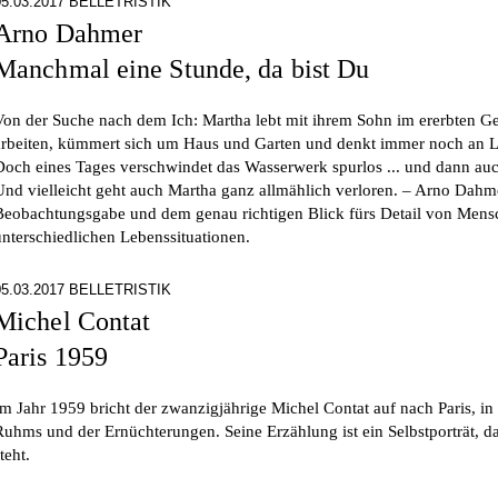
05.03.2017 BELLETRISTIK
Arno Dahmer
Manchmal eine Stunde, da bist Du
Von der Suche nach dem Ich: Martha lebt mit ihrem Sohn im ererbten Ge
arbeiten, kümmert sich um Haus und Garten und denkt immer noch an L
Doch eines Tages verschwindet das Wasserwerk spurlos ... und dann au
Und vielleicht geht auch Martha ganz allmählich verloren. – Arno Dahm
Beobachtungsgabe und dem genau richtigen Blick fürs Detail von Mens
unterschiedlichen Lebenssituationen.
05.03.2017 BELLETRISTIK
Michel Contat
Paris 1959
Im Jahr 1959 bricht der zwanzigjährige Michel Contat auf nach Paris, in
Ruhms und der Ernüchterungen. Seine Erzählung ist ein Selbstporträt, d
teht.