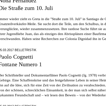
Nona Fernández
Die Straße zum 10. Juli
Immer wieder zieht es Greta in die "Straße zum 10. Juli" in Santiago de Ch
Ersatzteilverkäufer-Meile. Sie sucht dort die Teile, um den Schulbus, in 
verunglückte, wieder zusammenzusetzen. Ihre rastlose Suche führt sie a
ihrer Jugendliebe Juan, das als einziges den Abrissplänen einer Baufirma
verschwunden. Haben seine Recherchen zur Colonia Dignidad ihn in Ge
05.03.2017 BELLETRISTIK
Paolo Cognetti
Fontane Numero 1
Der Schriftsteller und Dokumentarfilmer Paolo Cognetti (Jg. 1978) ver
Gebirge. Eine Schaffenskrise und das festgefahrene Leben in seiner Hei
ihn auf die Idee, sich für eine Zeit von der Zivilisation zu verabschiede
von der schönen, schrecklichen Einsamkeit, in der man sich selbst nähe
gekannten Freundschaft und – wir lesen den Beweis – von der Wiederke