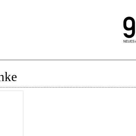
NEUES
nke