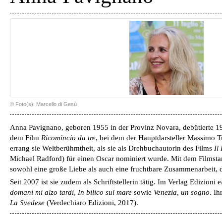
© Foto(s): Marcello di Gesù
Anna Pavignano,
geboren 1955 in der Provinz Novara, debütierte 1
dem Film
Ricomincio da tre
, bei dem der Hauptdarsteller Massimo Tr
errang sie Weltberühmtheit, als sie als Drehbuchautorin des Films
Il
Michael Radford) für einen Oscar nominiert wurde. Mit dem Filmsta
sowohl eine große Liebe als auch eine fruchtbare Zusammenarbeit, d
Seit 2007 ist sie zudem als Schriftstellerin tätig. Im Verlag Edizioni 
domani mi alzo tardi
,
In bilico sul mare
sowie
Venezia, un sogno
. Ih
La Svedese
(Verdechiaro Edizioni, 2017).