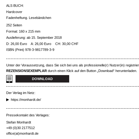
ALS BUCH:
Hardcover
Fadenheftung. Lesebändchen
252 Seiten
Format: 160 x 215 mm
Auslieferung: ab 15. September 2018
D: 26,00 Euro
A: 26,00 Euro
CH: 30,00 CHF
ISBN (Print) 978-3-9817789-3-9
Unter der Voraussetzung, dass Sie sich bei uns als professionelle(r) Nutzer(in) registrie
REZENSIONSEXEMPLAR
durch einen Klick auf den Button „Download“ herunterladen.
DOWNLOAD
Der Verlag im Netz:
https://monhardt.de/
Pressekontakt des Verlages:
Stefan Monhardt
+49 (0)30 2177512
office(at)monhardt.de