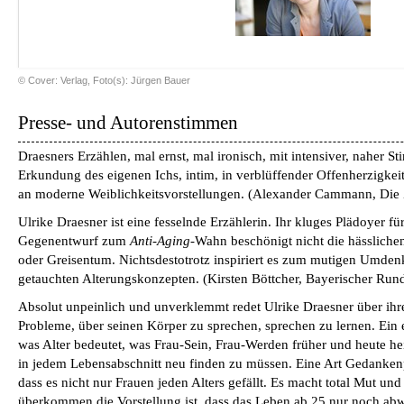
© Cover: Verlag, Foto(s): Jürgen Bauer
Presse- und Autorenstimmen
Draesners Erzählen, mal ernst, mal ironisch, mit intensiver, naher St
Erkundung des eigenen Ichs, intim, in verblüffender Offenherzigkeit
an moderne Weiblichkeitsvorstellungen.
(
Alexander Cammann, Die 
Ulrike Draesner ist eine fesselnde Erzählerin. Ihr kluges Plädoyer fü
Gegenentwurf zum
Anti-Aging
-Wahn beschönigt nicht die hässliche
oder Greisentum. Nichtsdestotrotz inspiriert es zum mutigen Umdenk
getauchten Alterungskonzepten.
(
Kirsten Böttcher, Bayerischer Run
Absolut unpeinlich und unverklemmt redet Ulrike Draesner über ihr
Probleme, über seinen Körper zu sprechen, sprechen zu lernen. Ein
was Alter bedeutet, was Frau-Sein, Frau-Werden früher und heute heis
in jedem Lebensabschnitt neu finden zu müssen. Eine Art Gedanken
dass es nicht nur Frauen jeden Alters gefällt. Es macht total Mut und 
überkommen die Vorstellung ist, dass das Leben ab 25 nur noch abw