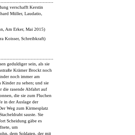
ung verschafft Kerstin
hard Müller, Laudatio,
an, Am Erker, Mai 2015
)
ra Koisser, Schreibkraft
)
n geduldiger sein, als sie
thstraße Krämer Brockt noch
Kinder noch immer am
 Kinder zu sehen; und sie
 die rasende Abfahrt auf
Nonnen, die sie zum Fluchen
fe in der Auslage der
Der Weg zum Kirmesplatz
Stacheldraht sauste. Sie
Wort Scheidung gäbe es
ffnete, um
Sohn, dem Soldaten, der mit