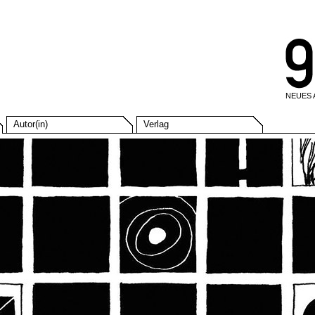
NEUES
Autor(in)
Verlag