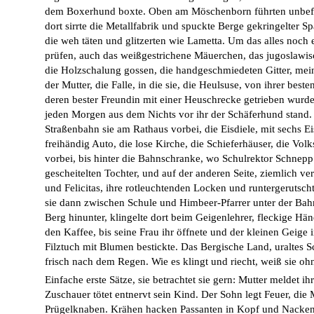
dem Boxerhund boxte. Oben am Möschenborn führten unbefah
dort sirrte die Metallfabrik und spuckte Berge gekringelter S
die weh täten und glitzerten wie Lametta. Um das alles noch 
prüfen, auch das weißgestrichene Mäuerchen, das jugoslawis
die Holzschalung gossen, die handgeschmiedeten Gitter, mei
der Mutter, die Falle, in die sie, die Heulsuse, von ihrer bes
deren bester Freundin mit einer Heuschrecke getrieben wurde
jeden Morgen aus dem Nichts vor ihr der Schäferhund stand.
Straßenbahn sie am Rathaus vorbei, die Eisdiele, mit sechs Eis
freihändig Auto, die lose Kirche, die Schieferhäuser, die Vo
vorbei, bis hinter die Bahnschranke, wo Schulrektor Schnepp
gescheitelten Tochter, und auf der anderen Seite, ziemlich 
und Felicitas, ihre rotleuchtenden Locken und runtergerutsch
sie dann zwischen Schule und Himbeer-Pfarrer unter der Bah
Berg hinunter, klingelte dort beim Geigenlehrer, fleckige Hän
den Kaffee, bis seine Frau ihr öffnete und der kleinen Geige
Filztuch mit Blumen bestickte. Das Bergische Land, uraltes S
frisch nach dem Regen. Wie es klingt und riecht, weiß sie oh
Einfache erste Sätze, sie betrachtet sie gern: Mutter meldet i
Zuschauer tötet entnervt sein Kind. Der Sohn legt Feuer, die 
Prügelknaben. Krähen hacken Passanten in Kopf und Nacken