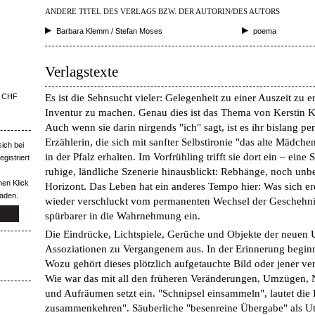
ANDERE TITEL DES VERLAGS BZW. DER AUTORIN/DES AUTORS
Barbara Klemm / Stefan Moses
poema
Verlagstexte
Es ist die Sehnsucht vieler: Gelegenheit zu einer Auszeit zu e
0 CHF
Inventur zu machen. Genau dies ist das Thema von Kerstin
Auch wenn sie darin nirgends "ich" sagt, ist es ihr bislang per
Erzählerin, die sich mit sanfter Selbstironie "das alte Mädche
ich bei
in der Pfalz erhalten. Im Vorfrühling trifft sie dort ein – eine 
egistriert
ruhige, ländliche Szenerie hinausblickt: Rebhänge, noch un
nen Klick
Horizont. Das Leben hat ein anderes Tempo hier: Was sich ere
laden.
wieder verschluckt vom permanenten Wechsel der Geschehnis
spürbarer in die Wahrnehmung ein.
Die Eindrücke, Lichtspiele, Gerüche und Objekte der neuen
Assoziationen zu Vergangenem aus. In der Erinnerung beginn
Wozu gehört dieses plötzlich aufgetauchte Bild oder jener v
Wie war das mit all den früheren Veränderungen, Umzügen, 
und Aufräumen setzt ein. "Schnipsel einsammeln", lautet die
zusammenkehren". Säuberliche "besenreine Übergabe" als Utop