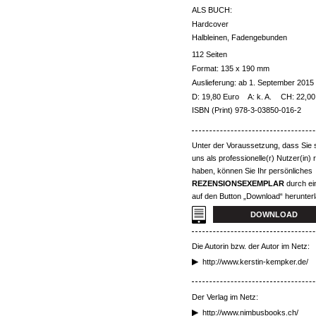
ALS BUCH:
Hardcover
Halbleinen, Fadengebunden
112 Seiten
Format: 135 x 190 mm
Auslieferung: ab 1. September 2015
D: 19,80 Euro
A: k. A.
CH: 22,0
ISBN (Print) 978-3-03850-016-2
Unter der Voraussetzung, dass Sie s
uns als professionelle(r) Nutzer(in) r
haben, können Sie Ihr persönliches
REZENSIONSEXEMPLAR
durch ei
auf den Button „Download“ herunter
DOWNLOAD
Die Autorin bzw. der Autor im Netz:
http://www.kerstin-kempker.de/
Der Verlag im Netz:
http://www.nimbusbooks.ch/