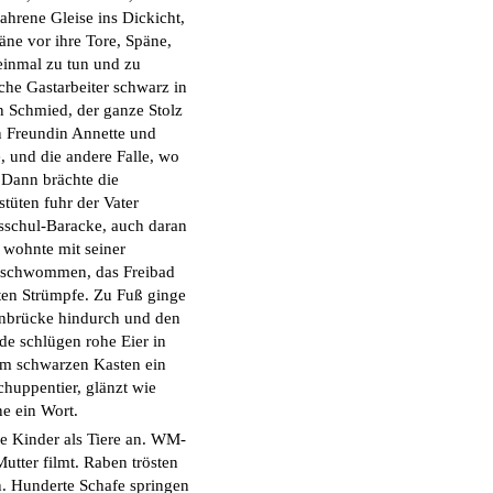
rene Gleise ins Dickicht,
päne vor ihre Tore, Späne,
einmal zu tun und zu
che Gastarbeiter schwarz in
n Schmied, der ganze Stolz
ten Freundin Annette und
, und die andere Falle, wo
 Dann brächte die
tüten fuhr der Vater
lksschul-Baracke, auch daran
 wohnte mit seiner
verschwommen, das Freibad
ten Strümpfe. Zu Fuß ginge
nbrücke hindurch und den
de schlügen rohe Eier in
 im schwarzen Kasten ein
chuppentier, glänzt wie
ne ein Wort.
hre Kinder als Tiere an. WM-
Mutter filmt. Raben trösten
. Hunderte Schafe springen