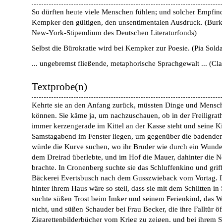
So dürften heute viele Menschen fühlen; und solcher Empfind
Kempker den gültigen, den unsentimentalen Ausdruck.
(
Burk
New-York-Stipendium des Deutschen Literaturfonds
)
Selbst die Bürokratie wird bei Kempker zur Poesie.
(
Pia Sold
... ungebremst fließende, metaphorische Sprachgewalt ...
(
Cla
Textprobe(n)
Kehrte sie an den Anfang zurück, müssten Dinge und Mensche
können. Sie käme ja, um nachzuschauen, ob in der Freiligra
immer kerzengerade im Kittel an der Kasse steht und seine 
Samstagabend im Fenster liegen, um gegenüber die badenden
würde die Kurve suchen, wo ihr Bruder wie durch ein Wunder
dem Dreirad überlebte, und im Hof die Mauer, dahinter die 
brachte. In Cronenberg suchte sie das Schluffenkino und grif
Bäckerei Evertsbusch nach dem Gusszwieback vom Vortag. 
hinter ihrem Haus wäre so steil, dass sie mit dem Schlitten in 
suchte süßen Trost beim Imker und seinem Ferienkind, das 
nicht, und süßen Schauder bei Frau Becker, die ihre Falltür ö
Zigarettenbilderbücher vom Krieg zu zeigen, und bei ihrem 