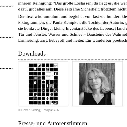
inneren Reinigung: "Das große Loslassen, da liegt es, die we
dazu, gibt alles auf. Diese seltsame Sicherheit, trotzdem nicht
Der Text wird umrahmt und begleitet von fast vierhundert kl
Piktogrammen, die Paula Kempker, die Tochter der Autorin, g
sie konkrete Dinge, kleine Inventarstücke des Lebens: Han
Tür und Fenster, Wasser und Schnee – Bausteine der Wahrn
Erinnerung: zart, liebevoll und heiter. Ein wunderbar poetisc
Downloads
© Cover: Verlag, Foto(s): k. A.
Presse- und Autorenstimmen