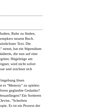
rhalten, Ruhe zu finden,
 Kempkers neuem Buch.
sönlichster Text. Die
n" nennt, hat ein Stipendium
Städterin, die nun auf eine
begrünt, Hügelzüge am
ignet, wird nicht sofort
se und zeichnet sich
 Umgebung lösen
t es "Memory" zu spielen:
erloren geglaubte Gedanke?
Neuanfängen? Ein Sortieren
 Devise, "Scherben
ie. Es ist ein Prozess der