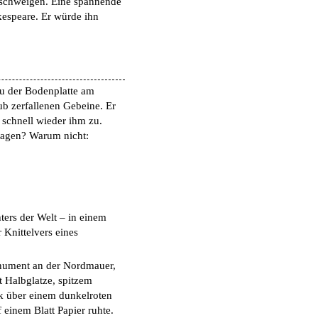
schweigen.
Eine spannende
kespeare. Er würde ihn
 zu der Bodenplatte am
ub zerfallenen Gebeine. Er
 schnell wieder ihm zu.
fsagen? Warum nicht:
ters der Welt – in einem
Knittelvers eines
onument an der Nordmauer,
 Halbglatze, spitzem
k über einem dunkelroten
einem Blatt Papier ruhte.