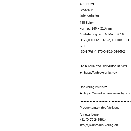
ALS BUCH:
Broschur
fadengeheftet
448 Seiten
Format: 140 x 210 mm
Auslieferung: ab 15. März 2019
D: 22,00 Euro
A: 22,00 Euro
CH:
CHF
ISBN (Print) 978-3-9524626-5-2
Die Autorin bzw. der Autor im Netz:
https://ashleycurtis.net/
Der Verlag im Netz:
https://www.kommode-verlag.ch
Pressekontakt des Verlages:
Annette Beger
+41 (0)79 2465914
info(at)kommode-verlag.ch