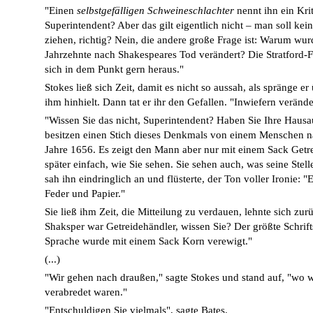
"Einen
selbstgefälligen Schweineschlachter
nennt ihn ein Kri
Superintendent? Aber das gilt eigentlich nicht – man soll kei
ziehen, richtig? Nein, die andere große Frage ist: Warum wur
Jahrzehnte nach Shakespeares Tod verändert? Die Stratford-Fr
sich in dem Punkt gern heraus."
Stokes ließ sich Zeit, damit es nicht so aussah, als spränge er
ihm hinhielt. Dann tat er ihr den Gefallen. "Inwiefern verände
"Wissen Sie das nicht, Superintendent? Haben Sie Ihre Haus
besitzen einen Stich dieses Denkmals von einem Menschen
Jahre 1656. Es zeigt den Mann aber nur mit einem Sack Get
später einfach, wie Sie sehen. Sie sehen auch, was seine Ste
sah ihn eindringlich an und flüsterte, der Ton voller Ironie: "
Feder und Papier."
Sie ließ ihm Zeit, die Mitteilung zu verdauen, lehnte sich zurü
Shaksper war Getreidehändler, wissen Sie? Der größte Schrifts
Sprache wurde mit einem Sack Korn verewigt."
(...)
"Wir gehen nach draußen," sagte Stokes und stand auf, "wo w
verabredet waren."
"Entschuldigen Sie vielmals", sagte Bates.