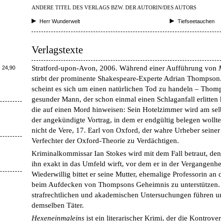
ANDERE TITEL DES VERLAGS BZW. DER AUTORIN/DES AUTORS
Herr Wunderwelt
Tiefseetauchen
Verlagstexte
Stratford-upon-Avon, 2006. Während einer Aufführung von
 24,90
stirbt der prominente Shakespeare-Experte Adrian Thompson.
scheint es sich um einen natürlichen Tod zu handeln – Thompso
gesunder Mann, der schon einmal einen Schlaganfall erlitten h
die auf einen Mord hinweisen: Sein Hotelzimmer wird am s
der angekündigte Vortrag, in dem er endgültig belegen wollt
nicht de Vere, 17. Earl von Oxford, der wahre Urheber seiner
Verfechter der Oxford-Theorie zu Verdächtigen.
Kriminalkommissar Ian Stokes wird mit dem Fall betraut, den
ihn exakt in das Umfeld wirft, vor dem er in der Vergangenhe
Wiederwillig bittet er seine Mutter, ehemalige Professorin an 
beim Aufdecken von Thompsons Geheimnis zu unterstützen. I
strafrechtlichen und akademischen Untersuchungen führen 
demselben Täter.
Hexeneinmaleins
ist ein literarischer Krimi, der die Kontro