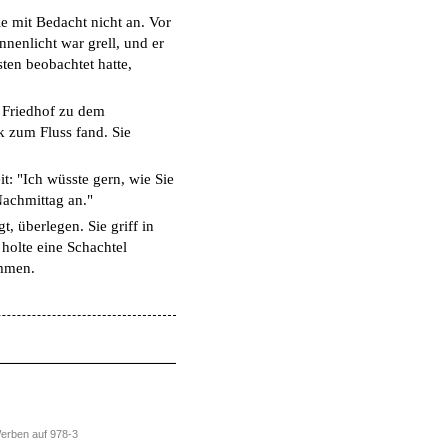
e mit Bedacht nicht an. Vor
nnenlicht war grell, und er
sten beobachtet hatte,
n Friedhof zu dem
k zum Fluss fand. Sie
t: "Ich wüsste gern, wie Sie
Nachmittag an."
gt, überlegen. Sie griff in
d holte eine Schachtel
ammen.
erben auf 978-3