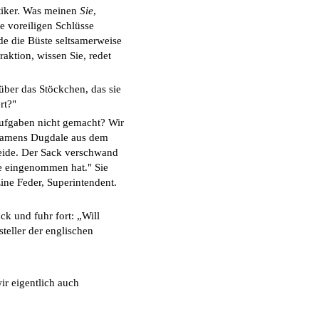
tiker. Was meinen
Sie
,
ne voreiligen Schlüsse
de die Büste seltsamerweise
aktion, wissen Sie, redet
 über das Stöckchen, das sie
rt?"
aufgaben nicht gemacht? Wir
 namens Dugdale aus dem
reide. Der Sack verschwand
lle eingenommen hat." Sie
Eine Feder, Superintendent.
ck und fuhr fort: „Will
teller der englischen
ir eigentlich auch