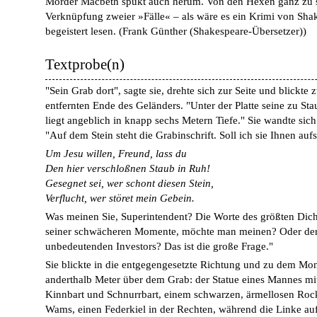
Mörder Macbeth spukt auch herum. Von den Hexen ganz zu 
Verknüpfung zweier »Fälle« – als wäre es ein Krimi von Sha
begeistert lesen.
(
Frank Günther (Shakespeare-Übersetzer)
)
Textprobe(n)
"Sein Grab dort", sagte sie, drehte sich zur Seite und blickte
entfernten Ende des Geländers. "Unter der Platte seine zu Sta
liegt angeblich in knapp sechs Metern Tiefe." Sie wandte sich
"Auf dem Stein steht die Grabinschrift. Soll ich sie Ihnen au
Um Jesu willen, Freund, lass du
Den hier verschloßnen Staub in Ruh!
Gesegnet sei, wer schont diesen Stein,
Verflucht, wer störet mein Gebein.
Was meinen Sie, Superintendent? Die Worte des größten Dich
seiner schwächeren Momente, möchte man meinen? Oder der 
unbedeutenden Investors? Das ist die große Frage."
Sie blickte in die entgegengesetzte Richtung und zu dem M
anderthalb Meter über dem Grab: der Statue eines Mannes mit
Kinnbart und Schnurrbart, einem schwarzen, ärmellosen Roc
Wams, einen Federkiel in der Rechten, während die Linke auf 