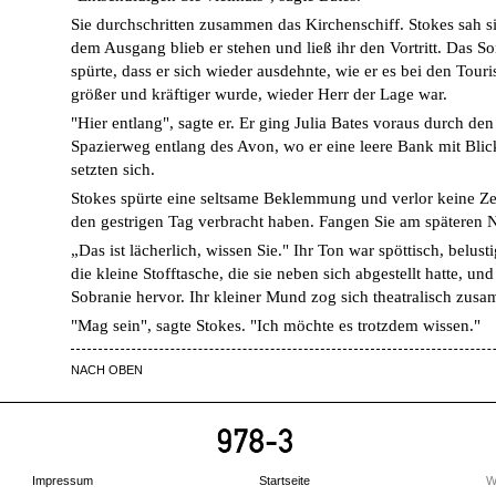
Sie durchschritten zusammen das Kirchenschiff. Stokes sah si
dem Ausgang blieb er stehen und ließ ihr den Vortritt. Das So
spürte, dass er sich wieder ausdehnte, wie er es bei den Touri
größer und kräftiger wurde, wieder Herr der Lage war.
"Hier entlang", sagte er. Er ging Julia Bates voraus durch de
Spazierweg entlang des Avon, wo er eine leere Bank mit Blic
setzten sich.
Stokes spürte eine seltsame Beklemmung und verlor keine Zei
den gestrigen Tag verbracht haben. Fangen Sie am späteren 
„Das ist lächerlich, wissen Sie." Ihr Ton war spöttisch, belusti
die kleine Stofftasche, die sie neben sich abgestellt hatte, un
Sobranie hervor. Ihr kleiner Mund zog sich theatralisch zus
"Mag sein", sagte Stokes. "Ich möchte es trotzdem wissen."
NACH OBEN
Impressum
Startseite
W