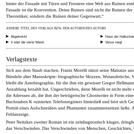
hinter der Fassade mit Türen und Fenstern eine Welt aus Ruinen ent
Fassade ist die Konvention. Deine Ruinen sind nicht die Ruinen der E
Theoretiker, sondern die Ruinen deiner Gegenwart.“
ANDERE TITEL DES VERLAGS BZW. DER AUTORIN/DES AUTORS
Abgeknickt
Haus der Halluzinat
V oder die vierte Wand
Venus siegt
Verlagstexte
Sich aus dem Staub machen. Frantz Morelli stürzt seine Matratze a
Bündeln alter Manuskripte: biographische Skizzen, Wutausbrüche,
bleibt die Autobiographie, für die ihm ein gewisser Gregor Hellmann,
Anzahlung bezahlt hat. Ungeschrieben, denn Morelli ist nicht mehr 
die Adressen ab, die ihm der betrügerische Ghostwriter in Form eine
Buchstaben K ruinierten Telefonregisters hinterließ und hört sich Ge
Porträt eines Aufschneiders und Phantasten zusammensetzen ließe. A
Fehlanzeige.
Peter Neitzkes zweiter Roman ist ein zeitdiagnostisch kluges, dring
das Verschwinden. Das Verschwinden von Menschen, Geschichten, Or