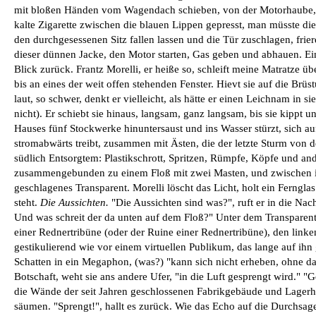
mit bloßen Händen vom Wagendach schieben, von der Motorhaube, 
kalte Zigarette zwischen die blauen Lippen gepresst, man müsste di
den durchgesessenen Sitz fallen lassen und die Tür zuschlagen, f
dieser dünnen Jacke, den Motor starten, Gas geben und abhauen. E
Blick zurück. Frantz Morelli, er heiße so, schleift meine Matratze 
bis an eines der weit offen stehenden Fenster. Hievt sie auf die Brüst
laut, so schwer, denkt er vielleicht, als hätte er einen Leichnam in si
nicht). Er schiebt sie hinaus, langsam, ganz langsam, bis sie kippt
Hauses fünf Stockwerke hinuntersaust und ins Wasser stürzt, sich auf
stromabwärts treibt, zusammen mit Ästen, die der letzte Sturm von d
südlich Entsorgtem: Plastikschrott, Spritzen, Rümpfe, Köpfe und a
zusammengebunden zu einem Floß mit zwei Masten, und zwischen 
geschlagenes Transparent. Morelli löscht das Licht, holt ein Ferngla
steht.
Die Aussichten.
"Die Aussichten sind was?", ruft er in die Nac
Und was schreit der da unten auf dem Floß?" Unter dem Transparent 
einer Rednertribüne (oder der Ruine einer Rednertribüne), den link
gestikulierend wie vor einem virtuellen Publikum, das lange auf ihn g
Schatten in ein Megaphon, (was?) "kann sich nicht erheben, ohne das
Botschaft, weht sie ans andere Ufer, "in die Luft gesprengt wird." "G
die Wände der seit Jahren geschlossenen Fabrikgebäude und Lagerhal
säumen. "Sprengt!", hallt es zurück. Wie das Echo auf die Durchsag