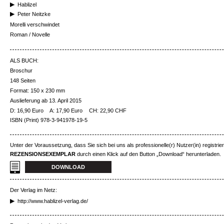
Hablizel
Peter Neitzke
Morelli verschwindet
Roman / Novelle
ALS BUCH:
Broschur
148 Seiten
Format: 150 x 230 mm
Auslieferung ab 13. April 2015
D: 16,90 Euro
A: 17,90 Euro
CH: 22,90 CHF
ISBN (Print) 978-3-941978-19-5
Unter der Voraussetzung, dass Sie sich bei uns als professionelle(r) Nutzer(in) registrie
REZENSIONSEXEMPLAR
durch einen Klick auf den Button „Download“ herunterladen.
DOWNLOAD
Der Verlag im Netz:
http://www.hablizel-verlag.de/