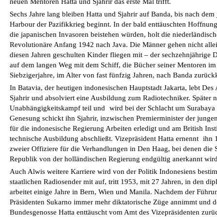
neuen Mentoren Hatta und Sjahrir das erste Mal trifft.
Sechs Jahre lang bleiben Hatta und Sjahrir auf Banda, bis nach dem 
Harbour der Pazifikkrieg beginnt. In der bald enttäuschten Hoffnun
die japanischen Invasoren beistehen würden, holt die niederländisc
Revolutionäre Anfang 1942 nach Java. Die Männer gehen nicht allei
diesen Jahren geschulten Kinder fliegen mit – der sechzehnjährige 
auf dem langen Weg mit dem Schiff, die Bücher seiner Mentoren im 
Siebzigerjahre, im Alter von fast fünfzig Jahren, nach Banda zurück
In Batavia, der heutigen indonesischen Hauptstadt Jakarta, lebt De
Sjahrir und absolviert eine Ausbil­dung zum Radiotechniker. Später
Unabhängigkeitskampf teil und wird bei der Schlacht um Surabaya
Genesung schickt ihn Sjahrir, inzwischen Premierminister der jung
für die indonesische Regierung Arbeiten erledigt und am British Inst
technische Ausbildung abschließt. Vizepräsident Hatta ernennt ihn
zweier Offiziere für die Verhandlungen in Den Haag, bei denen die 
Republik von der holländischen Regierung endgültig anerkannt wird
Auch Alwis weitere Karriere wird von der Politik Indonesiens bestim
staatlichen Radiosender mit auf, tritt 1953, mit 27 Jahren, in den di
arbeitet einige Jahre in Bern, Wien und Manila. Nachdem der Führun
Präsidenten Sukarno immer mehr diktatorische Züge annimmt und d
Bundesgenosse Hatta enttäuscht vom Amt des Vizepräsidenten zurückt