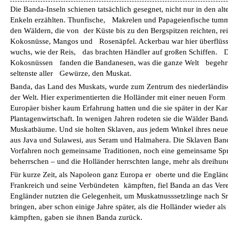
Die Banda­-Inseln schienen tatsächlich gesegnet, nicht nur in den al
Enkeln erzählten. Thunfische, Makrelen und Papageienfische tumme
den Wäldern, die von der Küste bis zu den Bergspitzen reichten, re
Kokosnüsse, Mangos und Rosenäpfel. Ackerbau war hier überflüssi
wuchs, wie der Reis, das brachten Händler auf großen Schiffen.
Kokosnüssen fanden die Bandanesen, was die ganze Welt begehrt
seltenste aller Gewürze, den Muskat.
Banda, das Land des Muskats, wurde zum Zentrum des niederländisc
der Welt. Hier experimentierten die Holländer mit einer neuen Form k
Europäer bisher kaum Erfahrung hatten und die sie später in der Kari
Plantagenwirtschaft. In wenigen Jahren rodeten sie die Wälder Band
Muskatbäume. Und sie holten Sklaven, aus jedem Winkel ihres neuen 
aus Java und Sulawesi, aus Seram und Halmahera. Die Sklaven Ba
Vorfahren noch gemeinsame Traditionen, noch eine gemeinsame Spra
beherrschen – und die Holländer herrschten lange, mehr als dreihund
Für kurze Zeit, als Napoleon ganz Europa er oberte und die Engl
Frankreich und seine Verbündeten kämpften, fiel Banda an das Vere
Engländer nutzten die Gelegenheit, um Muskatnusssetzlinge nach Sr
bringen, aber schon einige Jahre später, als die Holländer wieder als
kämpften, gaben sie ihnen Banda zurück.