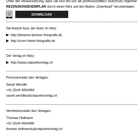
Unter der Voraussetzung, dass Sie sich bei uns als professionelle(r) Nutzer(in) registrie
REZENSIONSEXEMPLAR
durch einen Klick auf den Button „Download“ herunterladen.
DOWNLOAD
Die Autorin bzw. der Autor im Netz:
http://johanna-leistner-fotografie.de
http://sven-heine-fotografie.de
Der Verlag im Netz:
http://www.rotpunktverlag.ch
Pressekontakt des Verlages:
Sarah Wendle
+41 (0)44 4054484
sarah.wendle(at)rotpunktverlag.ch
Vertriebskontakt des Verlages:
Thomas Heilmann
+41 (0)44 4054480
thomas.heilmann(at)rotpunktverlag.ch