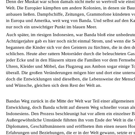
Denn der Muskat war schon damals nicht mehr so wertvoll wie einst,
Welt. Die Europäer kämpften um andere Kolonien, in denen sie Ba
anbauen ließen. Dampfschiffe, Zeitungen, Grammofone kündeten v
in Europa und Amerika, weit weg von Banda. Und selbst auf den Ka
nur noch ein unwichtiger Punkt im blauen Meer.
Auch später, im riesigen Indonesien, war Banda bloß eine unbedeut
Achtzigerjahre gab es hier noch nicht einmal Strom, und wenn die 
begannen die Kinder sich vor den Geistern zu fürchten, die in den
schlichen. Heute aber rattern Motorräder durch die beleuchteten Gas
jeder Ecke und in den Häusern sitzen die Familien vor dem Fernseher
Uhren, Kleider und Möbel, das Flugzeug aus Ambon sogar einige Tour
überall. Die großen Veränderungen mögen hier und dort eine unter
doch die Entwicklungen sind dieselben, die Lebensweise der Mensch
und Wünsche, gleichen sich dem Rest der Welt an.
Bandas Weg zurück in die Mitte der Welt war Teil einer allgemeinen 
Entwicklung, doch Banda schritt auf diesem Weg schneller voran al
Indonesiens. Den Prozess beschleunigt hat vor allem ein einzelner 
Außergewöhnliche Umstände führten ihn vom Ende der Welt in die G
Diplomaten, Geschäftsmännern und eröffneten ihm einen neuen Hori
Erfahrungen und Beziehungen, die er in der Welt gewann, setzte er 