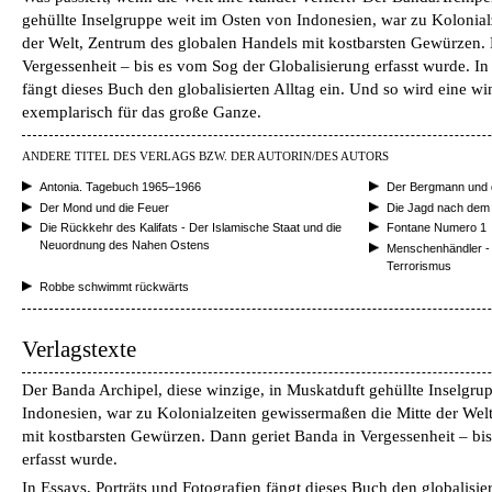
gehüllte Inselgruppe weit im Osten von Indonesien, war zu Kolonia
der Welt, Zentrum des globalen Handels mit kostbarsten Gewürzen. 
Vergessenheit – bis es vom Sog der Globalisierung erfasst wurde. In
fängt dieses Buch den globalisierten Alltag ein. Und so wird eine win
exemplarisch für das große Ganze.
ANDERE TITEL DES VERLAGS BZW. DER AUTORIN/DES AUTORS
Antonia. Tagebuch 1965–1966
Der Bergmann und 
Der Mond und die Feuer
Die Jagd nach dem
Die Rückkehr des Kalifats - Der Islamische Staat und die
Fontane Numero 1
Neuordnung des Nahen Ostens
Menschenhändler - D
Terrorismus
Robbe schwimmt rückwärts
Verlagstexte
Der Banda­ Archipel, diese winzige, in Muskatduft gehüllte Inselgru
Indonesien, war zu Kolonialzeiten gewissermaßen die Mitte der Wel
mit kostbarsten Gewürzen. Dann geriet Banda in Vergessenheit – bi
erfasst wurde.
In Essays, Porträts und Fotografien fängt dieses Buch den globalisier