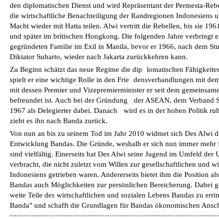
den diplomatischen Dienst und wird Repräsentant der Permesta­-Reb
die wirtschaftliche Benachteiligung der Randregionen Indonesiens u
Macht wieder mit Hatta teilen. Alwi vertritt die Rebellen, bis sie 19
und später im britischen Hongkong. Die folgenden Jahre verbringt e
gegründeten Familie im Exil in Manila, bevor er 1966, nach dem Stu
Diktator Suharto, wieder nach Jakarta zurückkehren kann.
Zu Beginn schätzt das neue Regime die dip lomatischen Fähigkeite
spielt er eine wichtige Rolle in den Frie densverhandlungen mit 
mit dessen Premier­ und Vizepremierminister er seit dem gemeinsa
befreundet ist. Auch bei der Gründung der ASEAN, dem Verband Süd
1967 als Delegierter dabei. Danach wird es in der hohen Politik ruh
zieht es ihn nach Banda zurück.
Von nun an bis zu seinem Tod im Jahr 2010 widmet sich Des Alwi de
Entwicklung Bandas. Die Gründe, weshalb er sich nun immer mehr fü
sind vielfältig. Einerseits hat Des Alwi seine Jugend im Umfeld de
verbracht, die nicht zuletzt vom Willen zur gesellschaftlichen und w
Indonesiens getrieben waren. Andererseits bietet ihm die Position al
Bandas auch Möglichkeiten zur persönlichen Bereicherung. Dabei gel
weite Teile des wirtschaftlichen und sozialen Lebens Bandas zu err
Banda" und schafft die Grundlagen für Bandas ökonomischen Anschl