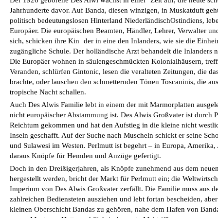
Jahrhunderte davor. Auf Banda, diesen winzigen, in Muskatduft geh
politisch bedeutungslosen Hinterland Niederländisch­Ostindiens, l
Europäer. Die europäischen Beamten, Händler, Lehrer, Verwalter und
sich, schicken ihre Kin­ der in eine den Inlanders, wie sie die Ein
zugängliche Schule. Der holländische Arzt behandelt die Inlanders n
Die Europäer wohnen in säulengeschmückten Kolonialhäusern, treff
Veranden, schlürfen Gintonic, lesen die veralteten Zeitungen, die d
brachte, oder lauschen den schmetternden Tönen Toscaninis, die a
tropische Nacht schallen.
Auch Des Alwis Familie lebt in einem der mit Marmorplatten ausgel
nicht europäischer Abstammung ist. Des Alwis Großvater ist durch P
Reichtum gekommen und hat den Aufstieg in die kleine nicht westl
Inseln geschafft. Auf der Suche nach Muscheln schickt er seine Scho
und Sulawesi im Westen. Perlmutt ist begehrt – in Europa, Amerika, 
daraus Knöpfe für Hemden und Anzüge gefertigt.
Doch in den Dreißigerjahren, als Knöpfe zunehmend aus dem neuen i
hergestellt werden, bricht der Markt für Perlmutt ein; die Weltwirtsch
Imperium von Des Alwis Großvater zerfällt. Die Familie muss aus d
zahlreichen Bediensteten ausziehen und lebt fortan bescheiden, abe
kleinen Oberschicht Bandas zu gehören, nahe dem Hafen von Banda