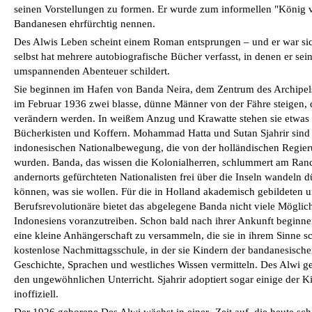
seinen Vorstellungen zu formen. Er wurde zum informellen "König 
Bandanesen ehrfürchtig nennen.
Des Alwis Leben scheint einem Roman entsprungen – und er war sic
selbst hat mehrere autobiografische Bücher verfasst, in denen er sei
umspannenden Abenteuer schildert.
Sie beginnen im Hafen von Banda Neira, dem Zentrum des Archipels.
im Februar 1936 zwei blasse, dünne Männer von der Fähre steigen, 
verändern werden. In weißem Anzug und Krawatte stehen sie etwas 
Bücherkisten und Koffern. Mohammad Hatta und Sutan Sjahrir sind
indonesischen Nationalbewegung, die von der holländischen Regie
wurden. Banda, das wissen die Kolonialherren, schlummert am Rand 
andernorts gefürchteten Nationalisten frei über die Inseln wandeln dü
können, was sie wollen. Für die in Holland akademisch gebildeten un
Berufsrevolutionäre bietet das abgelegene Banda nicht viele Möglic
Indonesiens voranzutreiben. Schon bald nach ihrer Ankunft beginne
eine kleine Anhängerschaft zu versammeln, die sie in ihrem Sinne s
kostenlose Nachmittagsschule, in der sie Kindern der bandanesische
Geschichte, Sprachen und westliches Wissen vermitteln. Des Alwi geh
den ungewöhnlichen Unterricht. Sjahrir adoptiert sogar einige der K
inoffiziell.
Der 1926 geborene Des Alwi wächst in einer Zeit auf, die heute scho