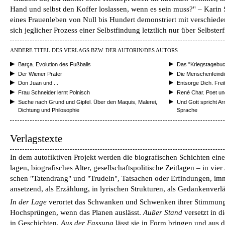
Hand und selbst den Koffer loslassen, wenn es sein muss?" – Karin S
eines Frauenleben von Null bis Hundert demonstriert mit verschiedens
sich jeglicher Prozess einer Selbstfindung letztlich nur über Selbster
ANDERE TITEL DES VERLAGS BZW. DER AUTORIN/DES AUTORS
Barça. Evolution des Fußballs
Das "Kriegstagebuc
Der Wiener Prater
Die Menschenfeindi
Don Juan und ...
Entsorge Dich. Frei
Frau Schneider lernt Polnisch
René Char. Poet un
Suche nach Grund und Gipfel. Über den Maquis, Malerei,
Und Gott spricht 
Dichtung und Philosophie
Sprache
Verlagstexte
In dem autofiktiven Projekt werden die biografischen Schichten ein
lagen, biografisches Alter, gesellschaftspolitische Zeitlagen – in vier
schen "Tatendrang" und "Trudeln", Tat­sachen oder Erfindungen, i
ansetzend, als Erzählung, in lyrischen Strukturen, als Gedankenverlä
In der Lage
verortet das Schwanken und Schwenken ihrer Stimmung
Hochsprüngen, wenn das Planen auslässt.
Außer Stand
versetzt in d
in Geschichten.
Aus der Fassung
lässt sie in Form bringen und aus d