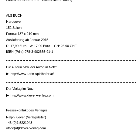
ALS BUCH:
Hardcover
152 Seiten
Format 137 x 210 mm
Auslieferung ab Januar 2015
D: 17,90 Euro
A: 17,90 Euro
CH: 25,90 CHF
ISBN (Print) 978-3-902665-91-1
Die Autorin bzw. der Autor im Netz:
http://www.karin-spielhofer.at/
Der Verlag im Netz:
http://www.klever-verlag.com
Pressekontakt des Verlages:
Ralph Klever (Verlagsleiter)
+43 (0)1 5221043
office(at)klever-verlag.com