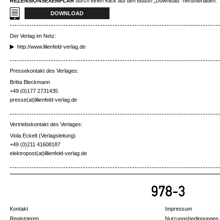
REZENSIONSEXEMPLAR
durch einen Klick auf den Button „Download“ herunterladen.
DOWNLOAD
Der Verlag im Netz:
http://www.lilienfeld-verlag.de
Pressekontakt des Verlages:
Britta Bleckmann
+49 (0)177 2731435
presse(at)lilienfeld-verlag.de
Vertriebskontakt des Verlages:
Viola Eckelt (Verlagsleitung)
+49 (0)211 41608187
elektropost(at)lilienfeld-verlag.de
Kontakt
Impressum
Registrieren
Nutzungsbedingungen