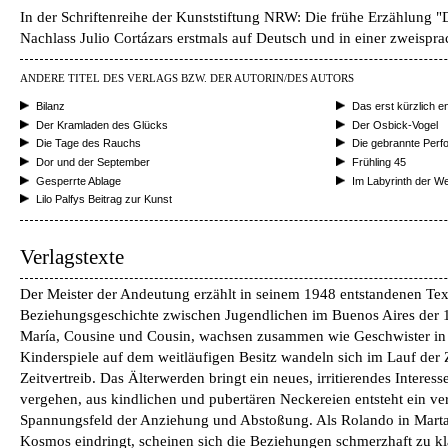
In der Schriftenreihe der Kunststiftung NRW: Die frühe Erzählung "
Nachlass Julio Cortázars erstmals auf Deutsch und in einer zweispr
ANDERE TITEL DES VERLAGS BZW. DER AUTORIN/DES AUTORS
Bilanz
Das erst kürzlich e
Der Kramladen des Glücks
Der Osbick-Vogel
Die Tage des Rauchs
Die gebrannte Per
Dor und der September
Frühling 45
Gesperrte Ablage
Im Labyrinth der We
Lilo Palfys Beitrag zur Kunst
Verlagstexte
Der Meister der Andeutung erzählt in seinem 1948 entstandenen Text
Beziehungsgeschichte zwischen Jugendlichen im Buenos Aires der 1
María, Cousine und Cousin, wachsen zusammen wie Geschwister in d
Kinderspiele auf dem weitläufigen Besitz wandeln sich im Lauf der 
Zeitvertreib. Das Älterwerden bringt ein neues, irritierendes Interess
vergehen, aus kindlichen und pubertären Neckereien entsteht ein ve
Spannungsfeld der Anziehung und Abstoßung. Als Rolando in Martas
Kosmos eindringt, scheinen sich die Beziehungen schmerzhaft zu klär