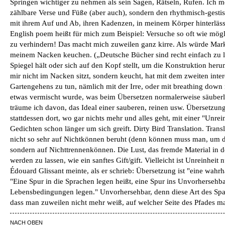
Springen wichtiger zu nehmen als sein Sagen, Rätseln, Rufen. Ich m
zählbare Verse und Füße (aber auch), sondern den rhythmisch-gesti
mit ihrem Auf und Ab, ihren Kadenzen, in meinem Körper hinterläss
English poem heißt für mich zum Beispiel: Versuche so oft wie mögl
zu verhindern! Das macht mich zuweilen ganz kirre. Als würde Mark
meinem Nacken keuchen. („Deutsche Bücher sind recht einfach zu l
Spiegel hält oder sich auf den Kopf stellt, um die Konstruktion he
mir nicht im Nacken sitzt, sondern keucht, hat mit dem zweiten inte
Gartengehens zu tun, nämlich mit der Irre, oder mit breathing down 
etwas vermischt wurde, was beim Übersetzen normalerweise säuberli
träume ich davon, das Ideal einer sauberen, reinen usw. Übersetzung
stattdessen dort, wo gar nichts mehr und alles geht, mit einer "Unrei
Gedichten schon länger um sich greift. Dirty Bird Translation. Transl
nicht so sehr auf Nichtkönnen beruht (denn können muss man, um d
sondern auf Nichttrennenkönnen. Die Lust, das fremde Material in d
werden zu lassen, wie ein sanftes Gift/gift. Vielleicht ist Unreinheit
Édouard Glissant meinte, als er schrieb: Übersetzung ist "eine wahrh
"Eine Spur in die Sprachen legen heißt, eine Spur ins Unvorherseh
Lebensbedingungen legen." Unvorhersehbar, denn diese Art des Spaz
dass man zuweilen nicht mehr weiß, auf welcher Seite des Pfades m
NACH OBEN