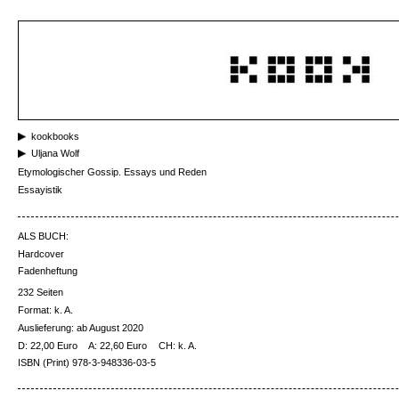
kookbooks
Uljana Wolf
Etymologischer Gossip. Essays und Reden
Essayistik
ALS BUCH:
Hardcover
Fadenheftung
232 Seiten
Format: k. A.
Auslieferung: ab August 2020
D: 22,00 Euro
A: 22,60 Euro
CH: k. A.
ISBN (Print) 978-3-948336-03-5