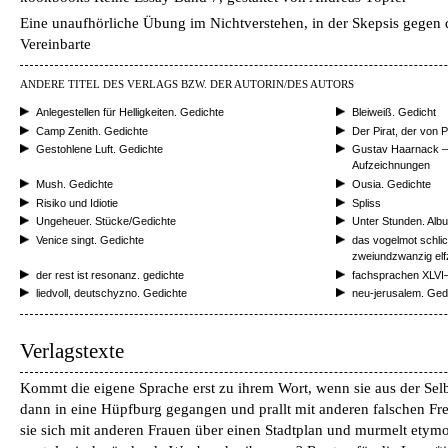
Eine unaufhörliche Übung im Nichtverstehen, in der Skepsis gegen d
Vereinbarte
ANDERE TITEL DES VERLAGS BZW. DER AUTORIN/DES AUTORS
Anlegestellen für Helligkeiten. Gedichte
Bleiweiß. Gedicht
Camp Zenith. Gedichte
Der Pirat, der von P
Gestohlene Luft. Gedichte
Gustav Haarnack ‒
Aufzeichnungen
Mush. Gedichte
Ousia. Gedichte
Risiko und Idiotie
Spliss
Ungeheuer. Stücke/Gedichte
Unter Stunden. Albu
Venice singt. Gedichte
das vogelmot schlic
zweiundzwanzig elfz
der rest ist resonanz. gedichte
fachsprachen XLVI‒
liedvoll, deutschyzno. Gedichte
neu-jerusalem. Ged
Verlagstexte
Kommt die eigene Sprache erst zu ihrem Wort, wenn sie aus der Selbst
dann in eine Hüpfburg gegangen und prallt mit anderen falschen 
sie sich mit anderen Frauen über einen Stadtplan und murmelt etymo