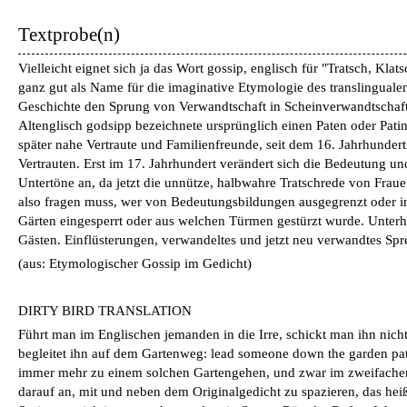
Textprobe(n)
Vielleicht eignet sich ja das Wort gossip, englisch für "Tratsch, Kla
ganz gut als Name für die imaginative Etymologie des translingualen 
Geschichte den Sprung von Verwandtschaft in Scheinverwandtschaft 
Altenglisch godsipp bezeichnete ursprünglich einen Paten oder Pat
später nahe Vertraute und Familienfreunde, seit dem 16. Jahrhunder
Vertrauten. Erst im 17. Jahrhundert verändert sich die Bedeutung un
Untertöne an, da jetzt die unnütze, halbwahre Tratschrede von Frau
also fragen muss, wer von Bedeutungsbildungen ausgegrenzt oder in
Gärten eingesperrt oder aus welchen Türmen gestürzt wurde. Unterh
Gästen. Einflüsterungen, verwandeltes und jetzt neu verwandtes Spr
(aus: Etymologischer Gossip im Gedicht)
DIRTY BIRD TRANSLATION
Führt man im Englischen jemanden in die Irre, schickt man ihn nich
begleitet ihn auf dem Gartenweg: lead someone down the garden pat
immer mehr zu einem solchen Gartengehen, und zwar im zweifachen
darauf an, mit und neben dem Originalgedicht zu spazieren, das heiß