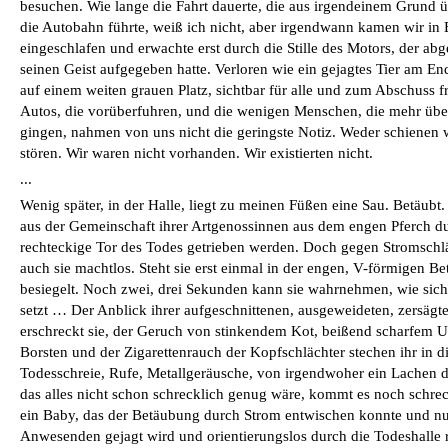
besuchen. Wie lange die Fahrt dauerte, die aus irgendeinem Grund 
die Autobahn führte, weiß ich nicht, aber irgendwann kamen wir in 
eingeschlafen und erwachte erst durch die Stille des Motors, der ab
seinen Geist aufgegeben hatte. Verloren wie ein gejagtes Tier am End
auf einem weiten grauen Platz, sichtbar für alle und zum Abschuss 
Autos, die vorüberfuhren, und die wenigen Menschen, die mehr über 
gingen, nahmen von uns nicht die geringste Notiz. Weder schienen
stören. Wir waren nicht vorhanden. Wir existierten nicht.
...
Wenig später, in der Halle, liegt zu meinen Füßen eine Sau. Betäubt. 
aus der Gemeinschaft ihrer Artgenossinnen aus dem engen Pferch d
rechteckige Tor des Todes getrieben werden. Doch gegen Stromschl
auch sie machtlos. Steht sie erst einmal in der engen, V-förmigen Bet
besiegelt. Noch zwei, drei Sekunden kann sie wahrnehmen, wie sich
setzt … Der Anblick ihrer aufgeschnittenen, ausgeweideten, zersägt
erschreckt sie, der Geruch von stinkendem Kot, beißend scharfem 
Borsten und der Zigarettenrauch der Kopfschlächter stechen ihr in d
Todesschreie, Rufe, Metallgeräusche, von irgendwoher ein Lachen dr
das alles nicht schon schrecklich genug wäre, kommt es noch schrec
ein Baby, das der Betäubung durch Strom entwischen konnte und nu
Anwesenden gejagt wird und orientierungslos durch die Todeshalle r