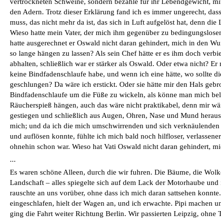
vertrockneten Schweine, sondern bezahle für ihr Lebendgewicht, mit
den Adern. Trotz dieser Erklärung fand ich es immer ungerecht, das
muss, das nicht mehr da ist, das sich in Luft aufgelöst hat, denn die L
Wieso hatte mein Vater, der mich ihm gegenüber zu bedingungslosem
hatte ausgerechnet er Oswald nicht daran gehindert, mich in den W
so lange hängen zu lassen? Als sein Chef hätte er es ihm doch verb
abhalten, schließlich war er stärker als Oswald. Oder etwa nicht? Er
keine Bindfadenschlaufe habe, und wenn ich eine hätte, wo sollte d
geschlungen? Da wäre ich erstickt. Oder sie hätte mir den Hals geb
Bindfadenschlaufe um die Füße zu wickeln, als könne man mich bel
Räucherspieß hängen, auch das wäre nicht praktikabel, denn mir wä
gestiegen und schließlich aus Augen, Ohren, Nase und Mund heraus
mich; und da ich die mich umschwirrenden und sich verknäulenden 
und auflösen konnte, fühlte ich mich bald noch hilfloser, verlassener
ohnehin schon war. Wieso hat Vati Oswald nicht daran gehindert, 
...
Es waren schöne Alleen, durch die wir fuhren. Die Bäume, die Wolk
Landschaft – alles spiegelte sich auf dem Lack der Motorhaube und
rauschte an uns vorüber, ohne dass ich mich daran sattsehen konnte
eingeschlafen, hielt der Wagen an, und ich erwachte. Pipi machen u
ging die Fahrt weiter Richtung Berlin. Wir passierten Leipzig, ohne