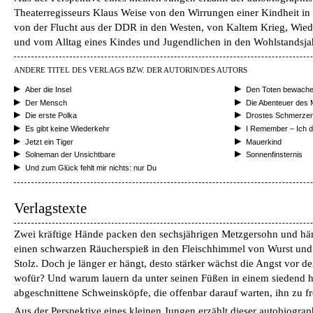
Theaterregisseurs Klaus Weise von den Wirrungen einer Kindheit in
von der Flucht aus der DDR in den Westen, von Kaltem Krieg, Wi
und vom Alltag eines Kindes und Jugendlichen in den Wohlstandsja
ANDERE TITEL DES VERLAGS BZW. DER AUTORIN/DES AUTORS
Aber die Insel
Den Toten bewache
Der Mensch
Die Abenteuer des M
Die erste Polka
Drostes Schmerze
Es gibt keine Wiederkehr
I Remember – Ich d
Jetzt ein Tiger
Mauerkind
Solneman der Unsichtbare
Sonnenfinsternis
Und zum Glück fehlt mir nichts: nur Du
Verlagstexte
Zwei kräftige Hände packen den sechsjährigen Metzgersohn und häng
einen schwarzen Räucherspieß in den Fleischhimmel von Wurst und
Stolz. Doch je länger er hängt, desto stärker wächst die Angst vor d
wofür? Und warum lauern da unter seinen Füßen in einem siedend 
abgeschnittene Schweinsköpfe, die offenbar darauf warten, ihn zu f
Aus der Perspektive eines kleinen Jungen erzählt dieser autobiog